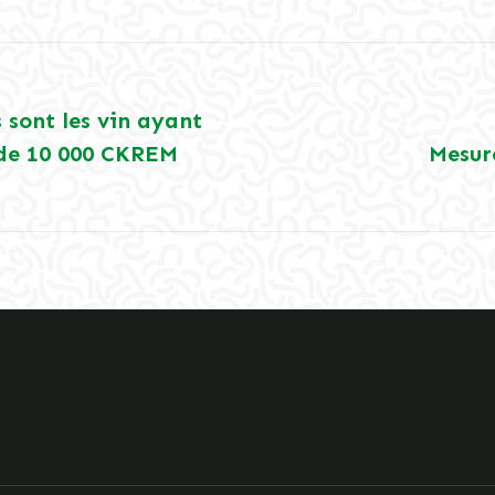
 sont les vin ayant
 de 10 000 CKREM
Mesur
Article
suivant
: