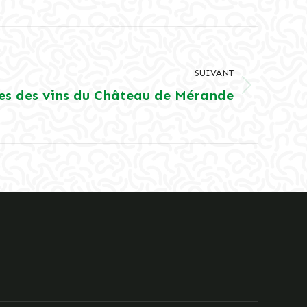
SUIVANT
es des vins du Château de Mérande