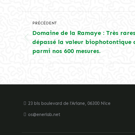
Navigation
PRÉCÉDENT
article
Domaine de la Ramaye : Très rares
dépassé la valeur biophotontique
Article
précédent
parmi nos 600 mesures.
:
23 bis boulevard de l’Ariane, 06300 Nice
os@enerlab.net