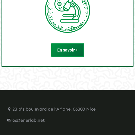
En savoir +
23 bis boulevard de l’Ariane, 06300 Nice
os@enerlab.net