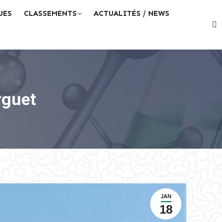
UES
CLASSEMENTS
ACTUALITÉS / NEWS
Re
:
rguet
JAN
18