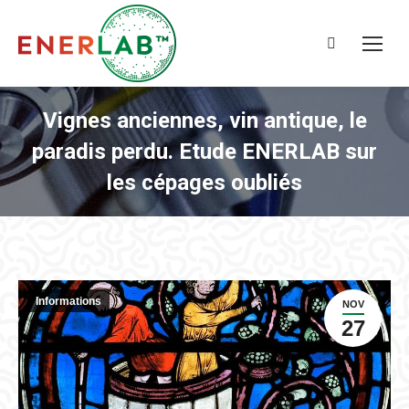
Recherche
:
Vignes anciennes, vin antique, le
paradis perdu. Etude ENERLAB sur
les cépages oubliés
Informations
NOV
27