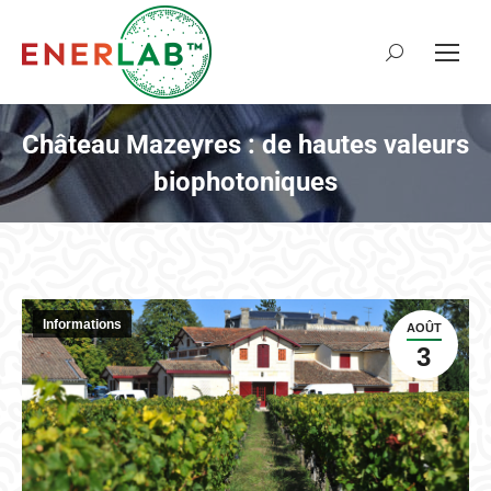
Recherche
:
Château Mazeyres : de hautes valeurs
biophotoniques
Informations
AOÛT
3