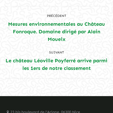
Navigation
PRÉCÉDENT
article
Mesures environnementales au Château
Fonroque. Domaine dirigé par Alain
Article
précédent
Moueix
:
SUIVANT
Le château Léoville Poyferré arrive parmi
Article
les 1ers de notre classement
suivant
:
23 bis boulevard de l’Ariane, 06300 Nice