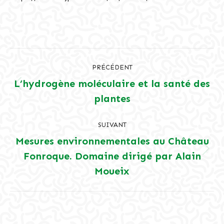
Navigation
PRÉCÉDENT
article
L’hydrogène moléculaire et la santé des
Article
plantes
précédent
:
SUIVANT
Mesures environnementales au Château
Fonroque. Domaine dirigé par Alain
Article
suivant
Moueix
: