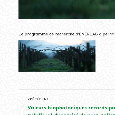
Le programme de recherche d’ENERLAB a permis de
Navigation
PRÉCÉDENT
article
Valeurs biophotoniques records pou
Article