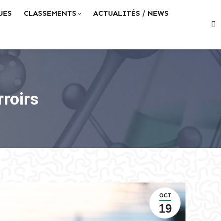
UES
CLASSEMENTS
ACTUALITÉS / NEWS
Re
:
rroirs
OCT
19